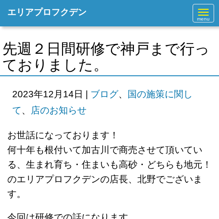
エリアプロフクデン
N
a
v
i
g
先週２日間研修で神戸まで行っ
a
t
ておりました。
i
o
n
2023年12月14日
|
ブログ
、
国の施策に関し
て
、
店のお知らせ
お世話になっております！
何十年も根付いて加古川で商売させて頂いてい
る、生まれ育ち・住まいも高砂・どちらも地元！
のエリアプロフクデンの店長、北野でございま
す。
今回は研修での話になります。