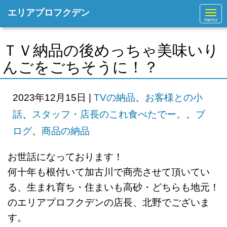
エリアプロフクデン
N
a
v
i
g
ＴＶ納品の後めっちゃ美味いり
a
t
んごをごちそうに！？
i
o
n
2023年12月15日
|
TVの納品
、
お客様との小
話
、
スタッフ・店長のこれ食べたでー。
、
ブ
ログ
、
商品の納品
お世話になっております！
何十年も根付いて加古川で商売させて頂いてい
る、生まれ育ち・住まいも高砂・どちらも地元！
のエリアプロフクデンの店長、北野でございま
す。