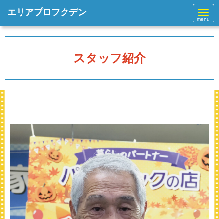
エリアプロフクデン
N
a
v
i
g
a
スタッフ紹介
t
i
o
n