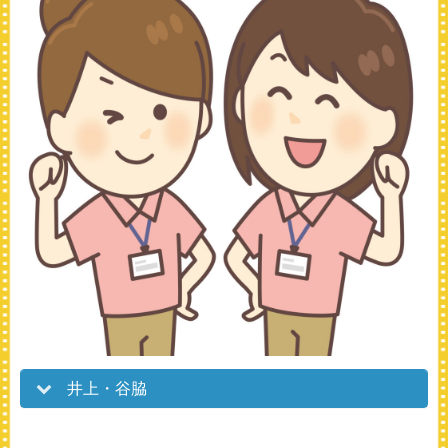
井上・谷脇