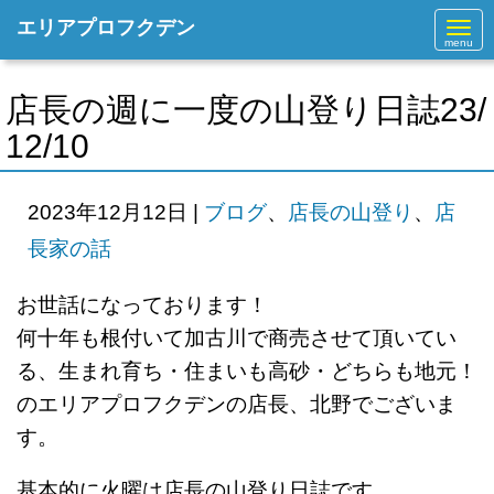
エリアプロフクデン
N
a
v
i
g
店長の週に一度の山登り日誌23/
a
t
12/10
i
o
n
2023年12月12日
|
ブログ
、
店長の山登り
、
店
長家の話
お世話になっております！
何十年も根付いて加古川で商売させて頂いてい
る、生まれ育ち・住まいも高砂・どちらも地元！
のエリアプロフクデンの店長、北野でございま
す。
基本的に火曜は店長の山登り日誌です。