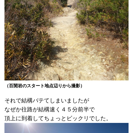
（百閒岩のスタート地点辺りから撮影）
それで結構バテてしまいましたが
なぜか往路が
結構速く４５分前半で
頂上に到着して
ちょっとビックリでした。