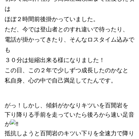
は
ほぼ２時間前後掛かっていました。
ただ、今では登山者とのすれ違いで待ったり、
電話が掛かってきたり、そんなロスタイム込みで
も
３０分は
短縮出来る様になりました！
この日、この２
年で少しずつ成長したのかなと
私自身、心の中で
自己満足してたんです。
がっ！しかし、傾斜がかなりキツいを百閒岩を
下り降りる手前を
走っていたら後ろから速い足音
が
抵抗しようと百間岩のキツい下りを全速力で降り