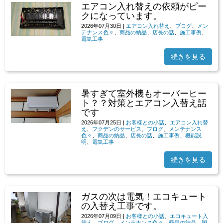
エアコン入れ替えの依頼がピー
クになっています。
2026年07月30日
|
エアコン入れ替え
、
ブログ
、
メン
テナンス色々
、
商品の納品
、
店長の話
、
施工事例
、
電気工事
続きを見る
暑すぎて室外機もオーバーヒー
ト？？対策とエアコン入替え話
です
2026年07月25日
|
お客様との小話
、
エアコン入れ替
え
、
フクデンのサービス
、
ブログ
、
メンテナンス
色々
、
商品の納品
、
店長の話
、
施工事例
、
機能説
明
、
電気工事
続きを見る
ガスの次は電気！エコキュート
の入替え工事です。
2026年07月09日
|
お客様との小話
、
エコキュート入
替え
、
ブログ
、
メンテナンス色々
、
商品の納品
、
国