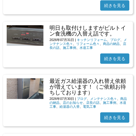
続きを見る
明日も取付けしますがビルトイ
ン食洗機の入替え話です。
2026年07月31日
|
キッチンリフォーム
、
ブログ
、
メ
ンテナンス色々
、
リフォーム色々
、
商品の納品
、
店
長の話
、
施工事例
、
水道工事
続きを見る
最近ガス給湯器の入れ替え依頼
が増えています！（ご依頼お待
ちしております）
2026年07月30日
|
ブログ
、
メンテナンス色々
、
商品
の納品
、
店のお知らせ
、
店長の話
、
施工事例
、
水道
工事
、
給湯器の入替
、
電気工事
続きを見る