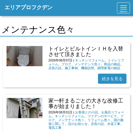
エリアプロフクデン
N
a
v
i
g
メンテナンス色々
a
t
i
o
トイレとビルトインＩＨを入替
n
させて頂きました
2026年08月07日
|
キッチンリフォーム
、
トイレリフ
ォーム
、
ブログ
、
メンテナンス色々
、
商品の納品
、
店長の話
、
施工事例
、
機能説明
、
調理家電の納品
続きを見る
家一軒まるごとの大きな改修工
事が始まりました！
2026年08月01日
|
お客様との小話
、
お風呂リフォー
ム
、
キッチンリフォーム
、
フクデンのサービス
、
ブ
ログ
、
メンテナンス色々
、
リフォーム色々
、
国の施
策に関して
、
店のお知らせ
、
店長の話
、
水道工事
、
電気工事