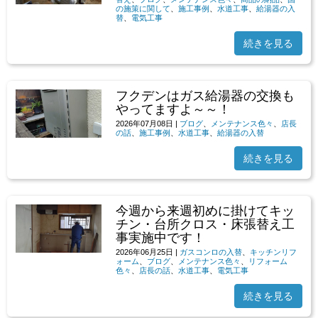
の施策に関して
、
施工事例
、
水道工事
、
給湯器の入
替
、
電気工事
続きを見る
フクデンはガス給湯器の交換も
やってますよ～～！
2026年07月08日
|
ブログ
、
メンテナンス色々
、
店長
の話
、
施工事例
、
水道工事
、
給湯器の入替
続きを見る
今週から来週初めに掛けてキッ
チン・台所クロス・床張替え工
事実施中です！
2026年06月25日
|
ガスコンロの入替
、
キッチンリフ
ォーム
、
ブログ
、
メンテナンス色々
、
リフォーム
色々
、
店長の話
、
水道工事
、
電気工事
続きを見る