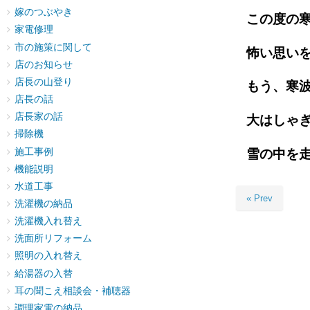
嫁のつぶやき
この度の
家電修理
市の施策に関して
怖い思い
店のお知らせ
店長の山登り
もう、寒
店長の話
店長家の話
大はしゃ
掃除機
施工事例
雪の中を
機能説明
水道工事
« Prev
洗濯機の納品
洗濯機入れ替え
洗面所リフォーム
照明の入れ替え
給湯器の入替
耳の聞こえ相談会・補聴器
調理家電の納品