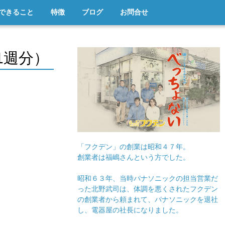
できること
特徴
ブログ
お問合せ
1週分）
「フクデン」の創業は昭和４７年。
創業者は福嶋さんという方でした。
昭和６３年、当時パナソニックの担当営業だ
った北野武司は、体調を悪くされたフクデン
の創業者から頼まれて、パナソニックを退社
し、電器屋の社長になりました。