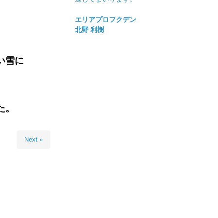
エリアプロフクデン
北野 利樹
い雪に
た。
Next »