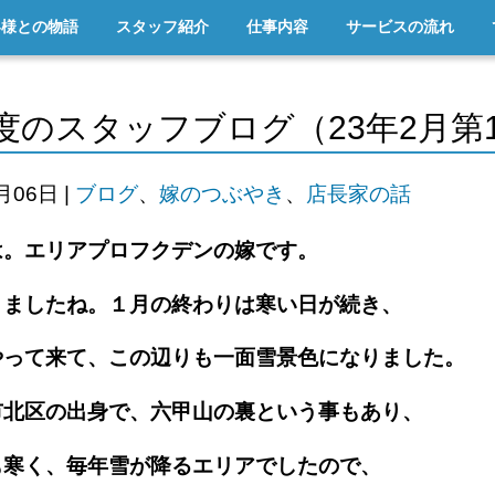
客様との物語
スタッフ紹介
仕事内容
サービスの流れ
度のスタッフブログ（23年2月第
2月06日
|
ブログ
、
嫁のつぶやき
、
店長家の話
は。エリアプロフクデンの嫁です。
りましたね。１月の終わりは寒い日が続き、
やって来て、この辺りも一面雪景色になりました。
市北区の出身で、六甲山の裏という事もあり、
も寒く、毎年雪が降るエリアでしたので、