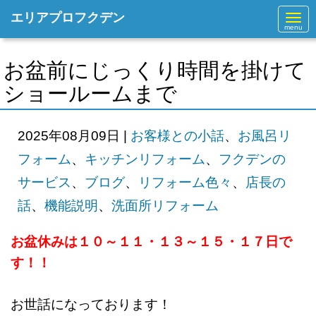
エリアプロフクデン
N
a
v
i
g
お盆前にじっくり時間を掛けて
a
t
ショールームまで
i
o
n
2025年08月09日
|
お客様との小話
、
お風呂リ
フォーム
、
キッチンリフォーム
、
フクデンの
サービス
、
ブログ
、
リフォーム色々
、
店長の
話
、
機能説明
、
洗面所リフォーム
お盆休みは１０～１１・１３～１５・１７日で
す！！
お世話になっております！