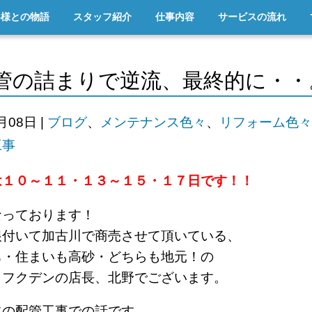
客様との物語
スタッフ紹介
仕事内容
サービスの流れ
管の詰まりで逆流、最終的に・・
8月08日
|
ブログ
、
メンテナンス色々
、
リフォーム色々
工事
は１０～１１・１３～１５・１７日です！！
なっております！
根付いて加古川で商売させて頂いている、
ち・住まいも高砂・どちらも地元！の
ロフクデンの店長、北野でございます。
水の配管工事での話です。