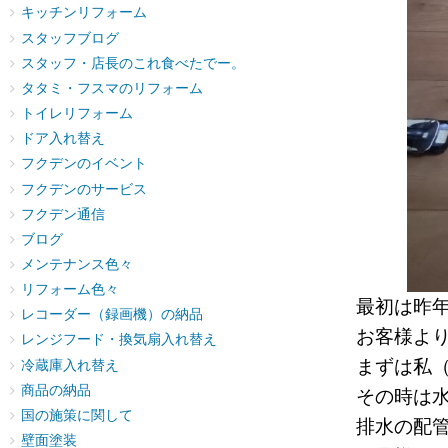
キッチンリフォーム
スタッフブログ
スタッフ・店長のこれ食べたでー。
タタミ・フスマのリフォーム
トイレリフォーム
ドア入れ替え
フクデンのイベント
フクデンのサービス
フクデン通信
ブログ
メンテナンス色々
リフォーム色々
最初は昨
レコーダー（録画機）の納品
お客様よ
レンジフード・換気扇入れ替え
まずは私
冷蔵庫入れ替え
商品の納品
その時は
国の施策に関して
排水の配
壁面塗装