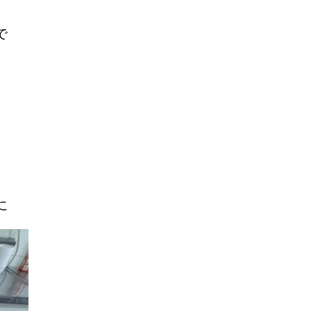
で
。
に