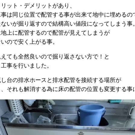
メリット・デメリットがあり、
工事は同じ位置で配管する事が出来て地中に埋めるの
たないが掘り返すので結構高い値段になってしまう事
は地上に配管するので配管が見えてしまうが
ないので安く上がる事。
見えても全然良いので掘り返さない方で！と
き工事を行いました。
流し台の排水ホースと排水配管を接続する場所が
り、それも解消する為に床の配管の位置も変更する事