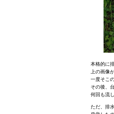
本格的に
上の画像
一度そこ
その後、
何回も流
ただ、排