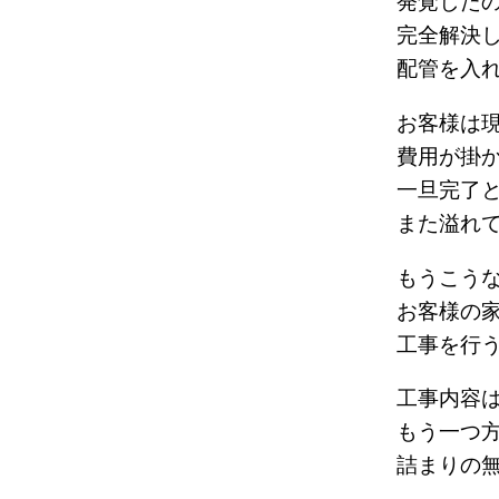
発覚した
完全解決
配管を入
お客様は
費用が掛
一旦完了
また溢れ
もうこう
お客様の
工事を行
工事内容
もう一つ
詰まりの