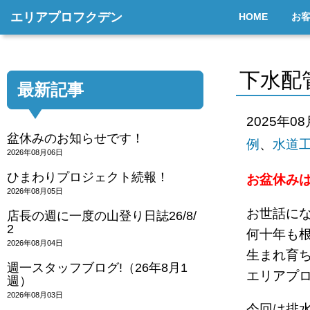
エリアプロフクデン
HOME
お
下水配
最新記事
2025年0
盆休みのお知らせです！
例
、
水道
2026年08月06日
ひまわりプロジェクト続報！
お盆休み
2026年08月05日
お世話に
店長の週に一度の山登り日誌26/8/
2
何十年も
2026年08月04日
生まれ育
週一スタッフブログ!（26年8月1
エリアプ
週）
2026年08月03日
今回は排