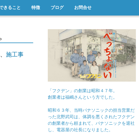
できること
特徴
ブログ
お問合せ
。
、
施工事
「フクデン」の創業は昭和４７年。
創業者は福嶋さんという方でした。
昭和６３年、当時パナソニックの担当営業だ
った北野武司は、体調を悪くされたフクデン
の創業者から頼まれて、パナソニックを退社
し、電器屋の社長になりました。