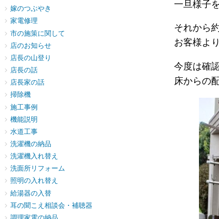
一旦様子
嫁のつぶやき
家電修理
それから
市の施策に関して
お客様よ
店のお知らせ
店長の山登り
今度は確
店長の話
床からの
店長家の話
掃除機
施工事例
機能説明
水道工事
洗濯機の納品
洗濯機入れ替え
洗面所リフォーム
照明の入れ替え
給湯器の入替
耳の聞こえ相談会・補聴器
調理家電の納品