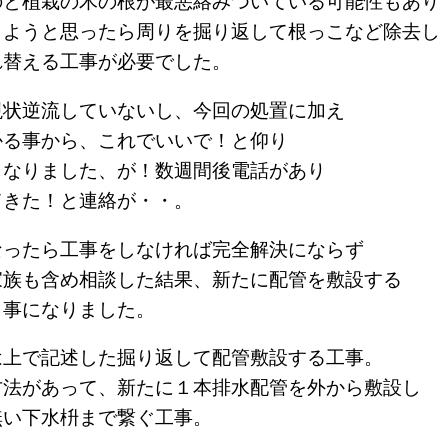
のと植栽の木の根が最悪絡みついている可能性もあり
しようと思ったら周りを掘り返して根っこなど除去し
れ替える工事が必要でした。
現状逆流していないし、今回の処置に加え
かる事から、これでいいで！と仰り
となりました、が！数週間後電話があり
てきた！と連絡が・・。
なったら工事をしなければ完全解決にならず
家族も含め相談した結果、新たに配管を敷設する
う事になりました。
は上で記述した掘り返して配管敷設する工事。
方法があって、新たに１本排水配管を外から敷設し
無い下水枡まで繋ぐ工事。