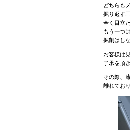
どちらも
掘り返す
全く目立
もう一つ
掘削はし
お客様は
了承を頂
その際、
離れてお