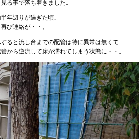
を見る事で落ち着きました。
約半年辺りが過ぎた頃。
り再び連絡が・・。
認すると流し台までの配管は特に異常は無くて
配管から逆流して床が濡れてしまう状態に・・。