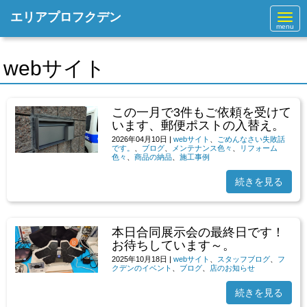
エリアプロフクデン
N
a
v
i
g
webサイト
a
t
i
o
この一月で3件もご依頼を受けて
n
います、郵便ポストの入替え。
2026年04月10日
|
webサイト
、
ごめんなさい失敗話
です。
、
ブログ
、
メンテナンス色々
、
リフォーム
色々
、
商品の納品
、
施工事例
続きを見る
本日合同展示会の最終日です！
お待ちしています～。
2025年10月18日
|
webサイト
、
スタッフブログ
、
フ
クデンのイベント
、
ブログ
、
店のお知らせ
続きを見る