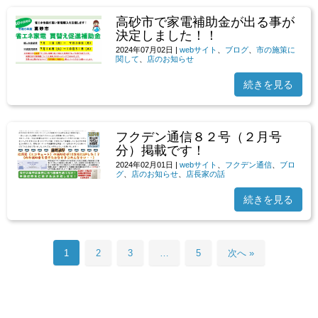
高砂市で家電補助金が出る事が
決定しました！！
2024年07月02日
|
webサイト
、
ブログ
、
市の施策に
関して
、
店のお知らせ
続きを見る
フクデン通信８２号（２月号
分）掲載です！
2024年02月01日
|
webサイト
、
フクデン通信
、
ブロ
グ
、
店のお知らせ
、
店長家の話
続きを見る
1
2
3
…
5
次へ »