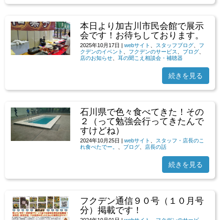
本日より加古川市民会館で展示
会です！お待ちしております。
2025年10月17日
|
webサイト
、
スタッフブログ
、
フ
クデンのイベント
、
フクデンのサービス
、
ブログ
、
店のお知らせ
、
耳の聞こえ相談会・補聴器
続きを見る
石川県で色々食べてきた！その
２（って勉強会行ってきたんで
すけどね）
2024年10月25日
|
webサイト
、
スタッフ・店長のこ
れ食べたでー。
、
ブログ
、
店長の話
続きを見る
フクデン通信９０号（１０月号
分）掲載です！
2024年10月01日
|
webサイト
、
フクデンのサービ