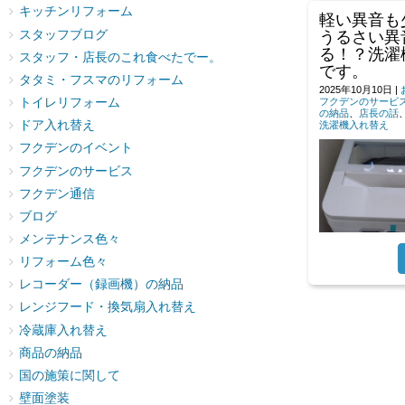
キッチンリフォーム
軽い異音も
うるさい異
スタッフブログ
る！？洗濯
スタッフ・店長のこれ食べたでー。
です。
タタミ・フスマのリフォーム
2025年10月10日
|
フクデンのサービ
トイレリフォーム
の納品
、
店長の話
ドア入れ替え
洗濯機入れ替え
フクデンのイベント
フクデンのサービス
フクデン通信
ブログ
メンテナンス色々
リフォーム色々
レコーダー（録画機）の納品
レンジフード・換気扇入れ替え
冷蔵庫入れ替え
商品の納品
国の施策に関して
壁面塗装