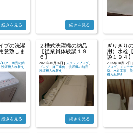
続きを見る
続きを見る
イプの洗濯
２槽式洗濯機の納品
ぎりぎり
用意致しま
【従業員体験談１９
用）水栓
６】
談１９４
ブログ
、
商品の納
2025年10月26日
|
スタッフブログ
、
2025年10月12日
、
洗濯機入れ替え
ブログ
、
施工事例
、
洗濯機の納品
、
ブログ
、
メンテナ
洗濯機入れ替え
例
、
水道工事
、
洗
機入れ替え
続きを見る
続きを見る