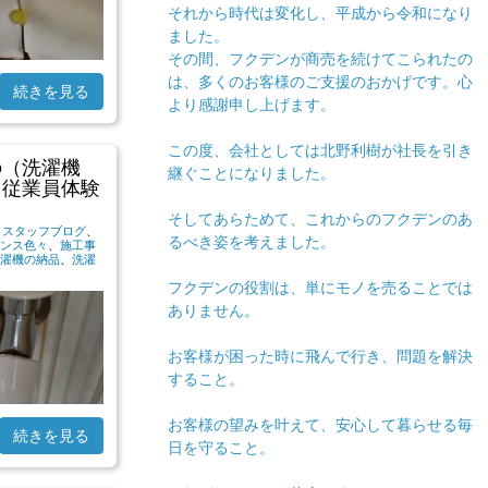
それから時代は変化し、平成から令和になり
ました。
その間、フクデンが商売を続けてこられたの
は、多くのお客様のご支援のおかげです。心
続きを見る
より感謝申し上げます。
この度、会社としては北野利樹が社長を引き
の（洗濯機
継ぐことになりました。
【従業員体験
】
そしてあらためて、これからのフクデンのあ
|
スタッフブログ
、
るべき姿を考えました。
ンス色々
、
施工事
濯機の納品
、
洗濯
フクデンの役割は、単にモノを売ることでは
ありません。
お客様が困った時に飛んで行き、問題を解決
すること。
お客様の望みを叶えて、安心して暮らせる毎
続きを見る
日を守ること。