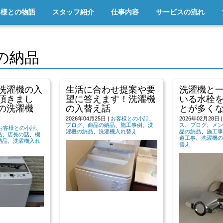
客様との物語
スタッフ紹介
仕事内容
サービスの流れ
の納品
洗濯機の入
生活に合わせ提案や要
洗濯機と
頂きまし
望に答えます！洗濯機
いる水栓
の洗濯機
の入替え話
とが多く
2026年04月25日
|
お客様との小話
、
2026年02月28日
ブログ
、
商品の納品
、
施工事例
、
洗
ス
、
ブログ
、
メン
お客様との小話
、
濯機の納品
、
洗濯機入れ替え
品の納品
、
施工事
品
、
店長の話
、
機
道工事
、
洗濯機の
納品
、
洗濯機入れ
替え