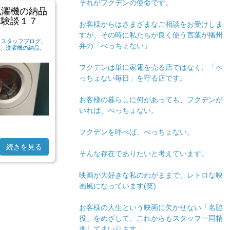
それがフクデンの使命です。
洗濯機の納品
体験談１７
お客様からはさまざまなご相談をお受けしま
すが、その時に私たちが良く使う言葉が播州
|
スタッフブログ
、
弁の「べっちょない」
、
洗濯機の納品
、
フクデンは単に家電を売る店ではなく、「べ
っちょない毎日」を守る店です。
お客様の暮らしに何があっても、フクデンが
いれば、べっちょない。
フクデンを呼べば、べっちょない。
続きを見る
そんな存在でありたいと考えています。
映画が大好きな私のわがままで、レトロな映
画風になっています(笑)
お客様の人生という映画に欠かせない「名脇
役」をめざして、これからもスタッフ一同精
進してまいります。