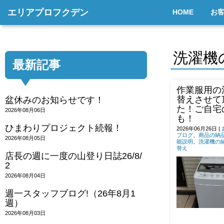
エリアプロフクデン
HOME
お
洗濯機
最新記事
作業服用の
替えさせて
盆休みのお知らせです！
た！ご自宅
2026年08月06日
も！
ひまわりプロジェクト続報！
2026年06月26日
|
ブログ
、
商品の納
2026年08月05日
能説明
、
洗濯機の
替え
店長の週に一度の山登り日誌26/8/
2
2026年08月04日
週一スタッフブログ!（26年8月1
週）
2026年08月03日