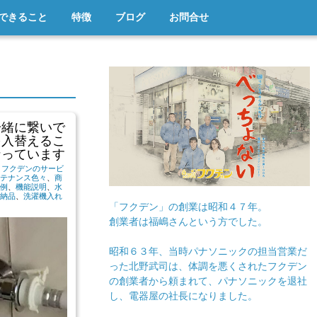
できること
特徴
ブログ
お問合せ
一緒に繋いで
を入替えるこ
なっています
|
フクデンのサービ
テナンス色々
、
商
例
、
機能説明
、
水
納品
、
洗濯機入れ
「フクデン」の創業は昭和４７年。
創業者は福嶋さんという方でした。
昭和６３年、当時パナソニックの担当営業だ
った北野武司は、体調を悪くされたフクデン
の創業者から頼まれて、パナソニックを退社
し、電器屋の社長になりました。