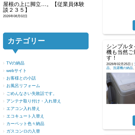
屋根の上に脚立…。【従業員体験
談２３５】
2026年08月02日
カテゴリー
シンプルタ
機も当然ご
す！
TVの納品
2026年02月25日
|
品
、
洗濯機の納品
webサイト
お客様との小話
お風呂リフォーム
ごめんなさい失敗話です。
アンテナ取り付け・入れ替え
エアコン入れ替え
エコキュート入替え
カーペット色々納品
ガスコンロの入替