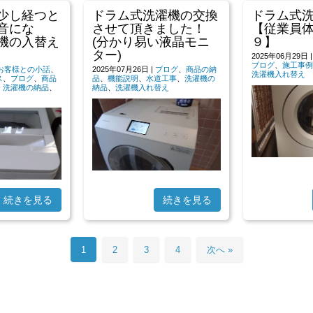
少し経つと
ドラム式洗濯機の交換
ドラム式
音にな
させて頂きました！
【従業員
機の入替え
(分かり易い液晶モニ
９】
ター)
2025年06月29日
ブログ
、
施工事例
お客様との小話
、
2025年07月26日
|
ブログ
、
商品の納
洗濯機入れ替え
ス
、
ブログ
、
商品
品
、
機能説明
、
水道工事
、
洗濯機の
、
洗濯機の納品
、
納品
、
洗濯機入れ替え
続きを見る
続きを見る
1
2
3
4
次へ »