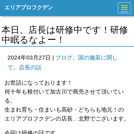
エリアプロフクデン
N
a
v
i
g
本日、店長は研修中です！研修
a
t
中眠るなよー！
i
o
n
2024年03月27日
|
ブログ
、
国の施策に関し
て
、
店長の話
お世話になっております！
何十年も根付いて加古川で商売させて頂いてい
る、
生まれ育ち・住まいも高砂・どちらも地元！の
エリアプロフクデンの店長、北野でございます。
今回は研修の話です。