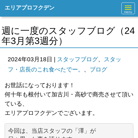
エリアプロフクデン
N
a
v
i
g
週に一度のスタッフブログ（24
a
t
年3月第3週分）
i
o
n
2024年03月18日
|
スタッフブログ
、
スタッ
フ・店長のこれ食べたでー。
、
ブログ
お世話になっております！
何十年も根付いて加古川・高砂で商売させて頂い
ている、
エリアプロフクデンでございます。
今回は、当店スタッフの「澤」が
