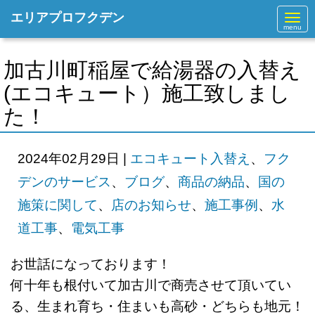
エリアプロフクデン
N
a
v
i
g
加古川町稲屋で給湯器の入替え
a
t
(エコキュート）施工致しまし
i
o
た！
n
2024年02月29日
|
エコキュート入替え
、
フク
デンのサービス
、
ブログ
、
商品の納品
、
国の
施策に関して
、
店のお知らせ
、
施工事例
、
水
道工事
、
電気工事
お世話になっております！
何十年も根付いて加古川で商売させて頂いてい
る、生まれ育ち・住まいも高砂・どちらも地元！