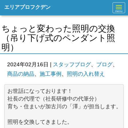
エリアプロフクデン
N
a
v
i
g
ちょっと変わった照明の交換
a
t
（吊り下げ式のペンダント照
i
o
明）
n
2024年02月16日
|
スタッフブログ
、
ブログ
、
商品の納品
、
施工事例
、
照明の入れ替え
お世話になっております！ 

育ち・住まいが加古川の「澤」が担当します。

照明を交換してきました。
