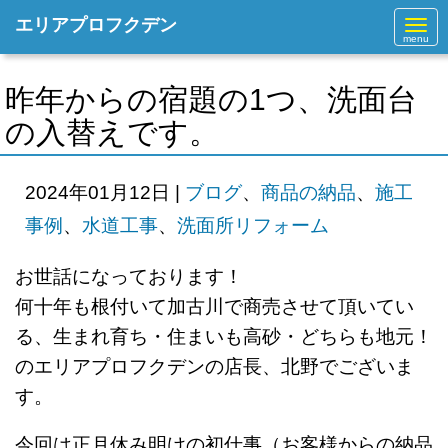
エリアプロフクデン
N
a
v
i
g
昨年からの宿題の1つ、洗面台
a
t
の入替えです。
i
o
n
2024年01月12日
|
ブログ
、
商品の納品
、
施工
事例
、
水道工事
、
洗面所リフォーム
お世話になっております！
何十年も根付いて加古川で商売させて頂いてい
る、生まれ育ち・住まいも高砂・どちらも地元！
のエリアプロフクデンの店長、北野でございま
す。
今回は正月休み明けの初仕事（お客様からの納品