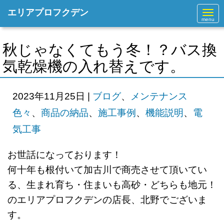
エリアプロフクデン
N
a
v
i
g
秋じゃなくてもう冬！？バス換
a
t
気乾燥機の入れ替えです。
i
o
n
2023年11月25日
|
ブログ
、
メンテナンス
色々
、
商品の納品
、
施工事例
、
機能説明
、
電
気工事
お世話になっております！
何十年も根付いて加古川で商売させて頂いてい
る、生まれ育ち・住まいも高砂・どちらも地元！
のエリアプロフクデンの店長、北野でございま
す。