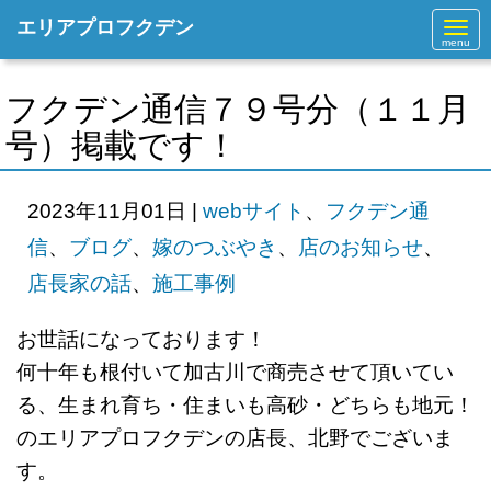
エリアプロフクデン
N
a
v
i
g
フクデン通信７９号分（１１月
a
t
号）掲載です！
i
o
n
2023年11月01日
|
webサイト
、
フクデン通
信
、
ブログ
、
嫁のつぶやき
、
店のお知らせ
、
店長家の話
、
施工事例
お世話になっております！
何十年も根付いて加古川で商売させて頂いてい
る、生まれ育ち・住まいも高砂・どちらも地元！
のエリアプロフクデンの店長、北野でございま
す。