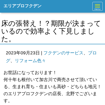
エリアプロフクデン
N
a
v
i
g
床の張替え！？期限が決まって
a
t
いるので効率よく下見しまし
i
o
た。
n
2023年09月23日
|
フクデンのサービス
、
ブロ
グ
、
リフォーム色々
お世話になっております！
何十年も根付いて加古川で商売させて頂いてい
る、生まれ育ち・住まいも高砂・どちらも地元！
のエリアプロフクデンの店長、北野でございま
す。