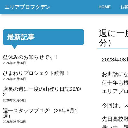
エリアプロフクデン
HOME
お
週に一
最新記事
分）
盆休みのお知らせです！
2023年0
2026年08月06日
ひまわりプロジェクト続報！
お世話に
2026年08月05日
何十年も
店長の週に一度の山登り日誌26/8/
エリアプ
2
2026年08月04日
今回は、
週一スタッフブログ!（26年8月1
週）
先日高校
2026年08月03日
暑い中、