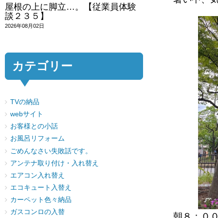
屋根の上に脚立…。【従業員体験
談２３５】
2026年08月02日
カテゴリー
TVの納品
webサイト
お客様との小話
お風呂リフォーム
ごめんなさい失敗話です。
アンテナ取り付け・入れ替え
エアコン入れ替え
エコキュート入替え
カーペット色々納品
ガスコンロの入替
朝８：０