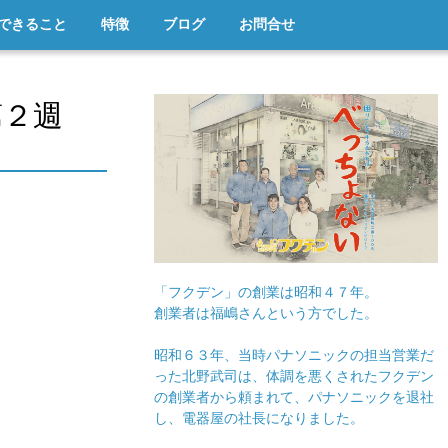
できること
特徴
ブログ
お問合せ
第２週
「フクデン」の創業は昭和４７年。
創業者は福嶋さんという方でした。
昭和６３年、当時パナソニックの担当営業だ
った北野武司は、体調を悪くされたフクデン
の創業者から頼まれて、パナソニックを退社
し、電器屋の社長になりました。