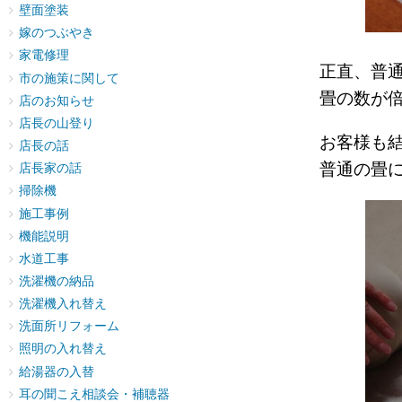
壁面塗装
嫁のつぶやき
家電修理
正直、普
市の施策に関して
畳の数が
店のお知らせ
店長の山登り
お客様も
店長の話
普通の畳
店長家の話
掃除機
施工事例
機能説明
水道工事
洗濯機の納品
洗濯機入れ替え
洗面所リフォーム
照明の入れ替え
給湯器の入替
耳の聞こえ相談会・補聴器