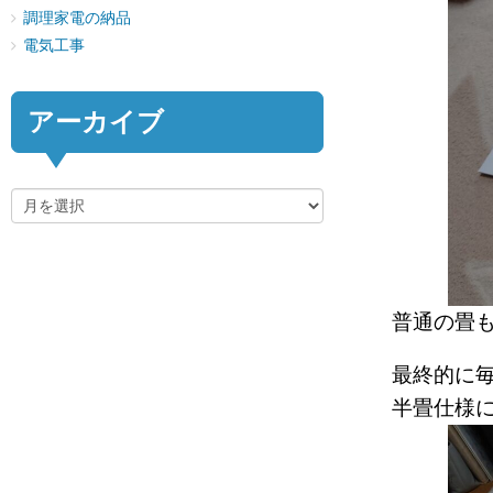
調理家電の納品
電気工事
アーカイブ
普通の畳
最終的に
半畳仕様