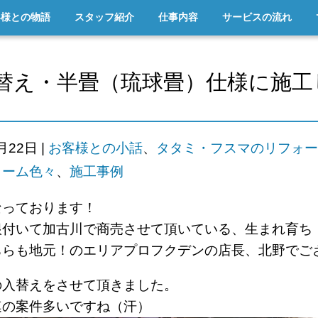
客様との物語
スタッフ紹介
仕事内容
サービスの流れ
替え・半畳（琉球畳）仕様に施工
6月22日
|
お客様との小話
、
タタミ・フスマのリフォー
ォーム色々
、
施工事例
なっております！
根付いて加古川で商売させて頂いている、生まれ育ち
ちらも地元！のエリアプロフクデンの店長、北野でご
の入替えをさせて頂きました。
連の案件多いですね（汗）