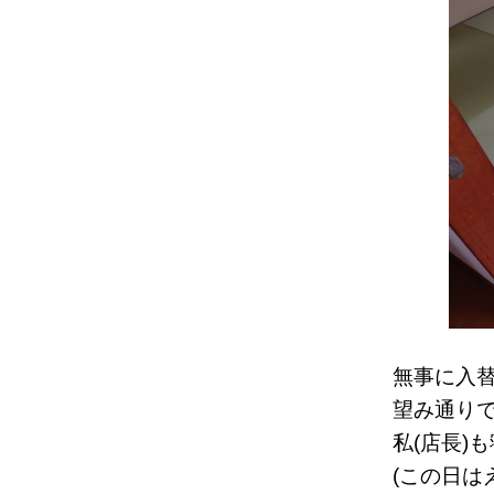
無事に入
望み通り
私(店長)
(この日