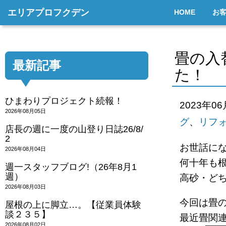
エリアプロフクデン
HOME
お
畳の入
最新記事
た！
ひまわりプロジェクト続報！
2023年0
2026年08月05日
グ
、
リフ
店長の週に一度の山登り日誌26/8/
2
お世話に
2026年08月04日
何十年も
週一スタッフブログ!（26年8月1
週）
高砂・ど
2026年08月03日
今回は畳
屋根の上に脚立…。【従業員体験
談２３５】
最近畳関
2026年08月02日