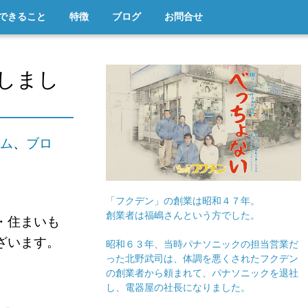
できること
特徴
ブログ
お問合せ
しまし
ム
、
ブロ
「フクデン」の創業は昭和４７年。
創業者は福嶋さんという方でした。
・住まいも
ざいます。
昭和６３年、当時パナソニックの担当営業だ
った北野武司は、体調を悪くされたフクデン
の創業者から頼まれて、パナソニックを退社
し、電器屋の社長になりました。