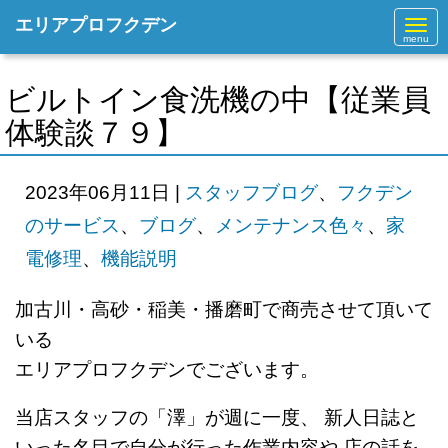
エリアプロフクデン
N
a
v
i
g
ビルトイン食洗機の中【従業員
a
t
体験談７９】
i
o
n
2023年06月11日
|
スタッフブログ
、
フクデン
のサービス
、
ブログ
、
メンテナンス色々
、
家
電修理
、
機能説明
加古川・高砂・稲美・播磨町で商売させて頂いて
いる
エリアプロフクデンでございます。
当店スタッフの「澤」が週に一度、 新人日誌と
いった名目で自分が行った作業内容や 店の話を