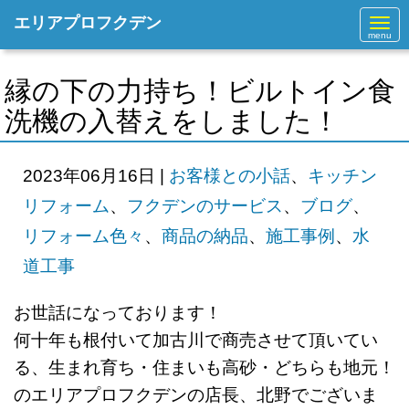
エリアプロフクデン
N
a
v
i
g
縁の下の力持ち！ビルトイン食
a
t
洗機の入替えをしました！
i
o
n
2023年06月16日
|
お客様との小話
、
キッチン
リフォーム
、
フクデンのサービス
、
ブログ
、
リフォーム色々
、
商品の納品
、
施工事例
、
水
道工事
お世話になっております！
何十年も根付いて加古川で商売させて頂いてい
る、生まれ育ち・住まいも高砂・どちらも地元！
のエリアプロフクデンの店長、北野でございま