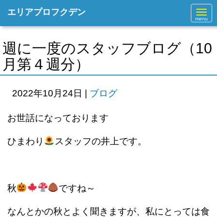
エリアプロフクデン
N
a
v
i
g
週に一度のスタッフブログ（10
a
t
月第４週分）
i
o
n
2022年10月24日
|
ブログ
お世話になっております
ひまわり
スタッフの井上です。
秋
ですね～
なんとかの秋とよく聞きますが、私にとっては食