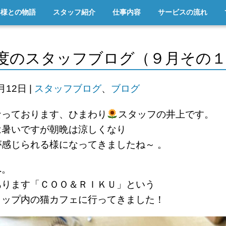
客様との物語
スタッフ紹介
仕事内容
サービスの流れ
度のスタッフブログ（９月その
9月12日
|
スタッフブログ
、
ブログ
なっております、ひまわり
スタッフの井上です。
は暑いですが朝晩は涼しくなり
感じられる様になってきましたね～ 。
へ。
あります「Ｃ
ＯＯ＆ＲＩＫＵ」という
ョップ内の猫カフェに行ってきました！