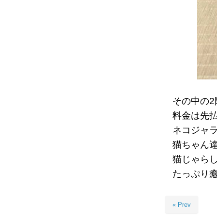
その中の
料金は先
ネコジャ
猫ちゃん
猫じゃら
たっぷり
« Prev