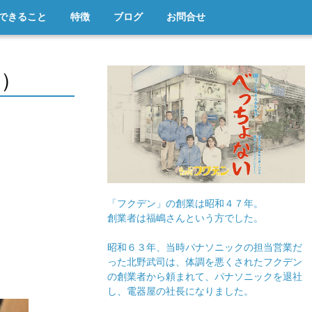
できること
特徴
ブログ
お問合せ
１）
「フクデン」の創業は昭和４７年。
創業者は福嶋さんという方でした。
昭和６３年、当時パナソニックの担当営業だ
った北野武司は、体調を悪くされたフクデン
の創業者から頼まれて、パナソニックを退社
し、電器屋の社長になりました。