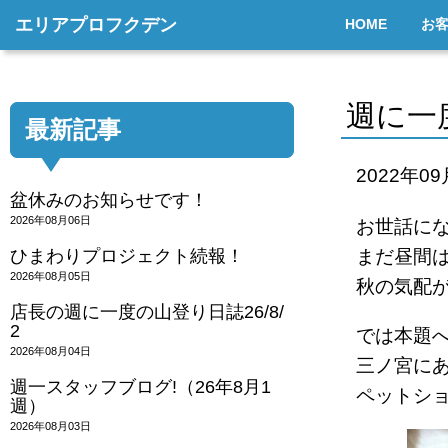
エリアプロフクデン
HOME
お
週に一
最新記事
2022年0
盆休みのお知らせです！
2026年08月06日
お世話に
ひまわりプロジェクト続報！
まだ昼間
2026年08月05日
秋の気配が
店長の週に一度の山登り日誌26/8/
2
では本題
2026年08月04日
三ノ宮に
週一スタッフブログ!（26年8月1
ペットシ
週）
2026年08月03日