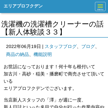
エリアプロフクデン
N
a
v
i
g
洗濯機の洗濯槽クリーナーの話
a
t
【新人体験談３３】
i
o
n
2022年06月19日
|
スタッフブログ
、
ブログ
、
商品の納品
、
機能説明
お世話になっております！何十年も根付いて
加古川・高砂・稲美・播磨町で商売させて頂いて
いる
エリアプロフクデンでございます。
当店新人スタッフの「澤」が週に一度、
新人日誌といった名目で自分が行った作業内容や