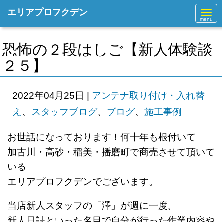
エリアプロフクデン
N
a
v
i
g
恐怖の２段はしご【新人体験談
a
t
２５】
i
o
n
2022年04月25日
|
アンテナ取り付け・入れ替
え
、
スタッフブログ
、
ブログ
、
施工事例
お世話になっております！何十年も根付いて
加古川・高砂・稲美・播磨町で商売させて頂いて
いる
エリアプロフクデンでございます。
当店新人スタッフの「澤」が週に一度、
新人日誌といった名目で自分が行った作業内容や