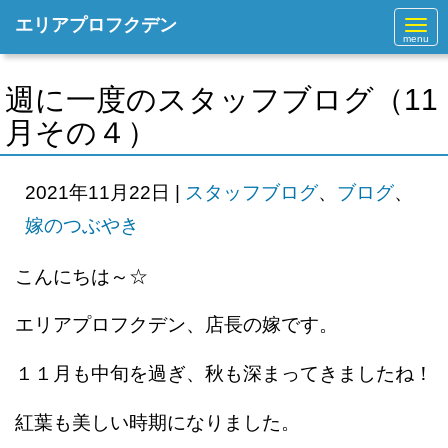
エリアプロフクデン
N
a
v
i
g
週に一度のスタッフブログ（11
a
t
月その４）
i
o
n
2021年11月22日
|
スタッフブログ
、
ブログ
、
嫁のつぶやき
こんにちは～☆
エリアプロフクデン、店長の嫁です。
１１月も中旬を過ぎ、秋も深まってきましたね！
紅葉も美しい時期になりました。