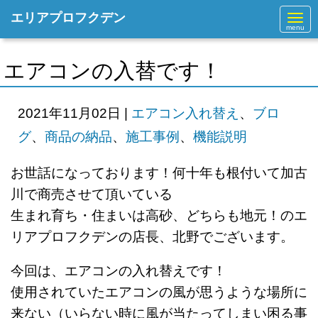
エリアプロフクデン
N
a
v
i
g
エアコンの入替です！
a
t
i
o
2021年11月02日
|
エアコン入れ替え
、
ブロ
n
グ
、
商品の納品
、
施工事例
、
機能説明
お世話になっております！何十年も根付いて加古
川で商売させて頂いている
生まれ育ち・住まいは高砂、どちらも地元！のエ
リアプロフクデンの店長、北野でございます。
今回は、エアコンの入れ替えです！
使用されていたエアコンの風が思うような場所に
来ない（いらない時に風が当たってしまい困る事