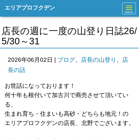
エリアプロフクデン
N
a
v
i
g
店長の週に一度の山登り日誌26/
a
t
5/30～31
i
o
n
2026年06月02日
|
ブログ
、
店長の山登り
、
店
長の話
お世話になっております！
何十年も根付いて加古川で商売させて頂いてい
る、
生まれ育ち・住まいも高砂・どちらも地元！の
エリアプロフクデンの店長、北野でございます。