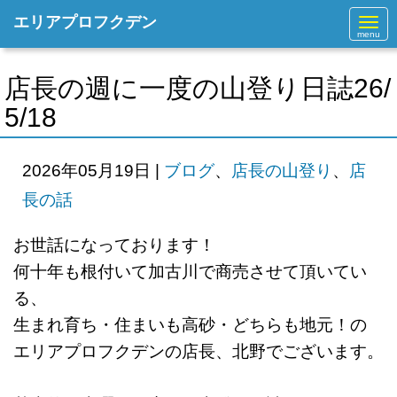
エリアプロフクデン
N
a
v
i
g
店長の週に一度の山登り日誌26/
a
t
5/18
i
o
n
2026年05月19日
|
ブログ
、
店長の山登り
、
店
長の話
お世話になっております！
何十年も根付いて加古川で商売させて頂いてい
る、
生まれ育ち・住まいも高砂・どちらも地元！の
エリアプロフクデンの店長、北野でございます。