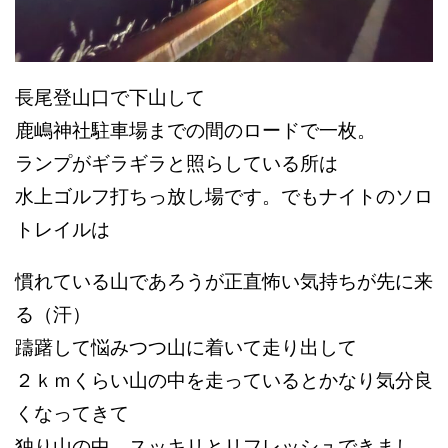
長尾登山口で下山して
鹿嶋神社駐車場までの間のロードで一枚。
ランプがギラギラと照らしている所は
水上ゴルフ打ちっ放し場です。
でもナイトのソロ
トレイルは
慣れている山であろうが
正直怖い気持ちが先に来
る（汗）
躊躇して悩みつつ山に着いて走り出して
２ｋｍくらい山の中を走っているとかなり気分良
くなってきて
独り山の中、スッキリとリフレッシュできまし