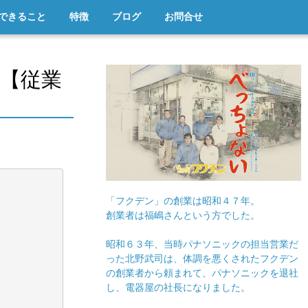
できること
特徴
ブログ
お問合せ
【従業
「フクデン」の創業は昭和４７年。
創業者は福嶋さんという方でした。
昭和６３年、当時パナソニックの担当営業だ
った北野武司は、体調を悪くされたフクデン
の創業者から頼まれて、パナソニックを退社
し、電器屋の社長になりました。