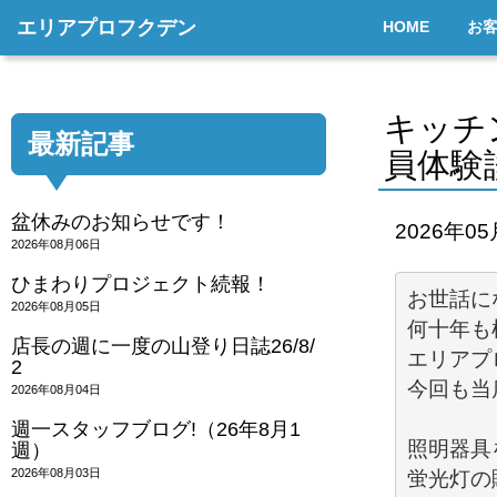
エリアプロフクデン
HOME
お
キッチ
最新記事
員体験
盆休みのお知らせです！
2026年0
2026年08月06日
ひまわりプロジェクト続報！
2026年08月05日
何十年も
店長の週に一度の山登り日誌26/8/
エリアプ
2
今回も当
2026年08月04日
週一スタッフブログ!（26年8月1
照明器具
週）
2026年08月03日
蛍光灯の