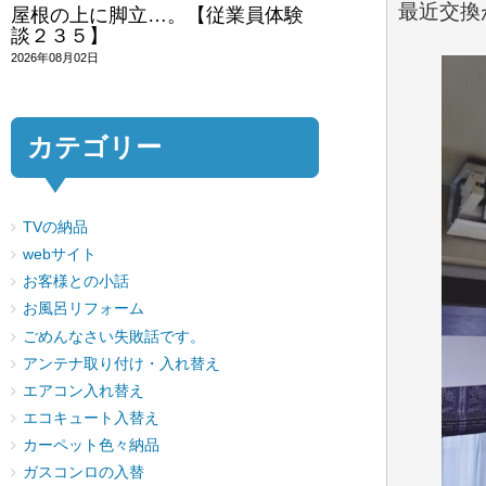
最近交換
屋根の上に脚立…。【従業員体験
談２３５】
2026年08月02日
カテゴリー
TVの納品
webサイト
お客様との小話
お風呂リフォーム
ごめんなさい失敗話です。
アンテナ取り付け・入れ替え
エアコン入れ替え
エコキュート入替え
カーペット色々納品
ガスコンロの入替