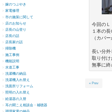
嫁のつぶやき
家電修理
市の施策に関して
店のお知らせ
今回のＬ
店長の山登り
１本の長
店長の話
（カバー
店長家の話
掃除機
長い分外
施工事例
取り付け
機能説明
無事に終
水道工事
洗濯機の納品
洗濯機入れ替え
« Prev
洗面所リフォーム
照明の入れ替え
給湯器の入替
耳の聞こえ相談会・補聴器
調理家電の納品