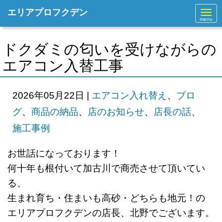
エリアプロフクデン
N
a
v
i
g
ドクダミの匂いを受けながらの
a
t
エアコン入替工事
i
o
n
2026年05月22日
|
エアコン入れ替え
、
ブロ
グ
、
商品の納品
、
店のお知らせ
、
店長の話
、
施工事例
お世話になっております！
何十年も根付いて加古川で商売させて頂いてい
る、
生まれ育ち・住まいも高砂・どちらも地元！の
エリアプロフクデンの店長、北野でございます。