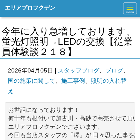
エリアプロフクデン
N
a
v
i
g
今年に入り急増しております、
a
t
蛍光灯照明→LEDの交換【従業
i
o
員体験談２１８】
n
2026年04月05日
|
スタッフブログ
、
ブログ
、
国の施策に関して
、
施工事例
、
照明の入れ替
え
何十年も根付いて加古川・高砂で商売させて頂いて
エリアプロフクデンでございます。 

今回も当店スタッフの「澤」が 日々思った事を語り