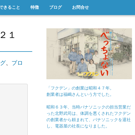
できること
特徴
ブログ
お問合せ
２１
グ
、
ブロ
「フクデン」の創業は昭和４７年。
創業者は福嶋さんという方でした。
昭和６３年、当時パナソニックの担当営業だ
った北野武司は、体調を悪くされたフクデン
の創業者から頼まれて、パナソニックを退社
し、電器屋の社長になりました。