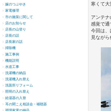
寒くて大
嫁のつぶやき
家電修理
アンテナ
市の施策に関して
店のお知らせ
感覚で通
店長の山登り
今回は、
店長の話
見ながら
店長家の話
掃除機
施工事例
機能説明
水道工事
洗濯機の納品
洗濯機入れ替え
洗面所リフォーム
照明の入れ替え
給湯器の入替
耳の聞こえ相談会・補聴器
調理家電の納品