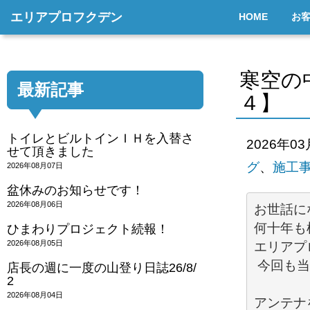
エリアプロフクデン
HOME
お
寒空の
最新記事
４】
トイレとビルトインＩＨを入替さ
2026年0
せて頂きました
グ
、
施工
2026年08月07日
盆休みのお知らせです！
2026年08月06日
何十年も
ひまわりプロジェクト続報！
2026年08月05日
エリアプ
 今回も
店長の週に一度の山登り日誌26/8/
2
2026年08月04日
アンテナ