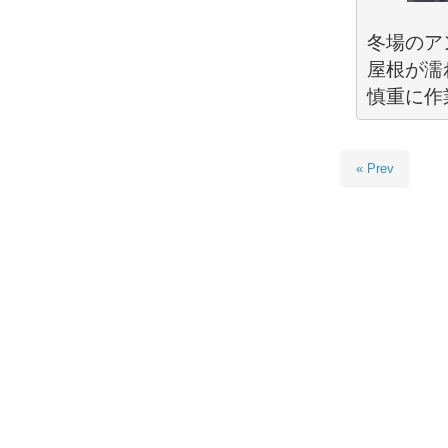
冬場のア
屋根が濡
慎重に作
« Prev