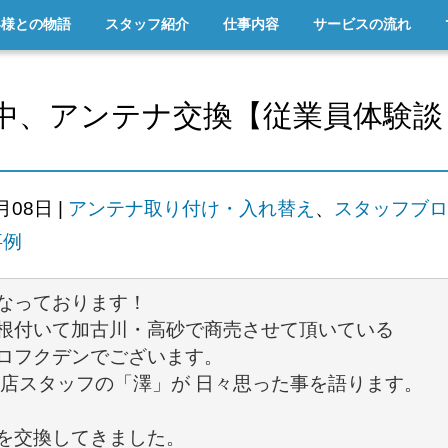
客様との物語
スタッフ紹介
仕事内容
サービスの流れ
中、アンテナ交換【従業員体験談
3月08日
|
アンテナ取り付け・入れ替え
、
スタッフブロ
事例
根付いて加古川・高砂で商売させて頂いている 

ロフクデンでございます。

当店スタッフの「澤」が 日々思った事を語ります。 

を交換してきました。
