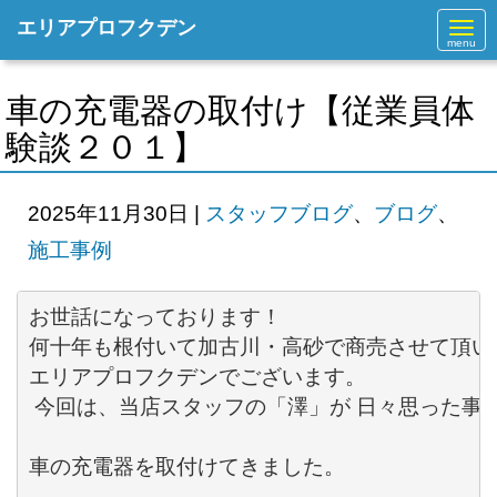
エリアプロフクデン
N
a
v
i
g
車の充電器の取付け【従業員体
a
t
験談２０１】
i
o
n
2025年11月30日
|
スタッフブログ
、
ブログ
、
施工事例
お世話になっております！ 

何十年も根付いて加古川・高砂で商売させて頂いて
エリアプロフクデンでございます。

 今回は、当店スタッフの「澤」が 日々思った事を
車の充電器を取付けてきました。
