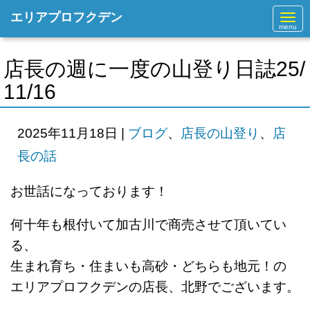
エリアプロフクデン
N
a
v
i
g
店長の週に一度の山登り日誌25/
a
t
11/16
i
o
n
2025年11月18日
|
ブログ
、
店長の山登り
、
店
長の話
お世話になっております！
何十年も根付いて加古川で商売させて頂いてい
る、
生まれ育ち・住まいも高砂・どちらも地元！の
エリアプロフクデンの店長、北野でございます。