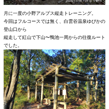
月に一度の小野アルプス縦走トレーニング。
今回はフルコースでは無く、
白雲谷温泉ゆぴかの
登山口から
縦走して紅山で下山〜鴨池一周からの往復ルート
でした。