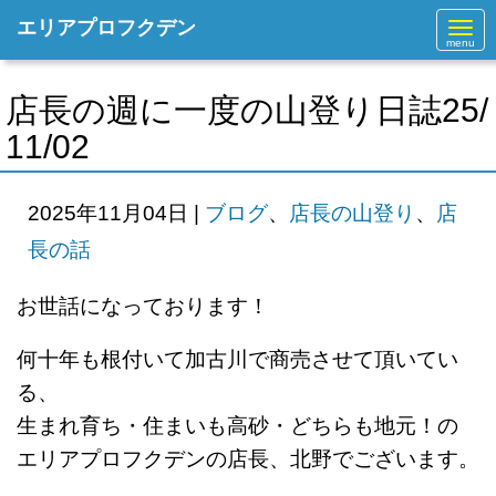
エリアプロフクデン
N
a
v
i
g
店長の週に一度の山登り日誌25/
a
t
11/02
i
o
n
2025年11月04日
|
ブログ
、
店長の山登り
、
店
長の話
お世話になっております！
何十年も根付いて加古川で商売させて頂いてい
る、
生まれ育ち・住まいも高砂・どちらも地元！の
エリアプロフクデンの店長、北野でございます。