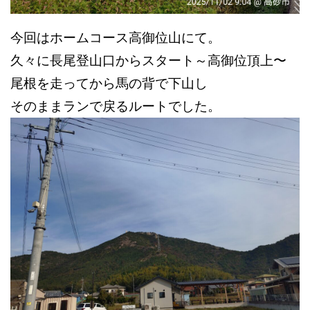
今回はホームコース高御位山にて。
久々に長尾登山口からスタート～
高御位頂上〜
尾根を走ってから
馬の背で下山し
そのままランで
戻るルートでした。