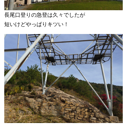
長尾口登りの急登は久々でしたが
短いけどやっぱりキツい！