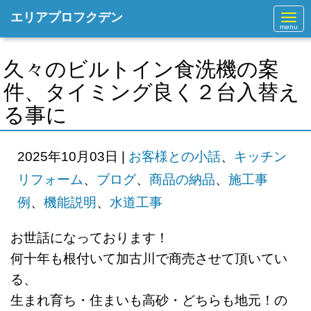
エリアプロフクデン
N
a
v
i
g
久々のビルトイン食洗機の案
a
t
件、タイミング良く２台入替え
i
o
る事に
n
2025年10月03日
|
お客様との小話
、
キッチン
リフォーム
、
ブログ
、
商品の納品
、
施工事
例
、
機能説明
、
水道工事
お世話になっております！
何十年も根付いて加古川で商売させて
頂いてい
る、
生まれ育ち・住まいも高砂・どちらも地元！の