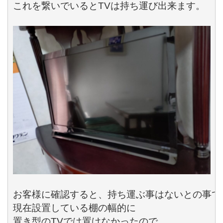
これを繋いでいると
TV
は持ち運び出来ます。

お客様に確認すると、持ち運ぶ事はないとの事でし
現在設置している棚の幅的に

置き型の
TV
では置けなかったので
