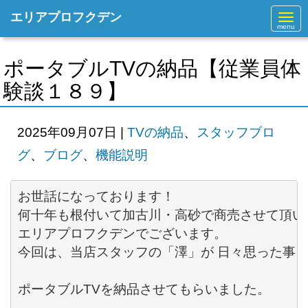
エリアプロフクデン
N
a
v
i
g
ポータブルTVの納品【従業員体
a
t
験談１８９】
i
o
n
2025年09月07日
|
TVの納品
、
スタッフブロ
グ
、
ブログ
、
機能説明
お世話になっております！ 

何十年も根付いて加古川・高砂で商売させて頂いて
エリアプロフクデンでございます。 

今回は、当店スタッフの「澤」が 日々思った事を語
ポータブル
TV
を納品させてもらいました。
