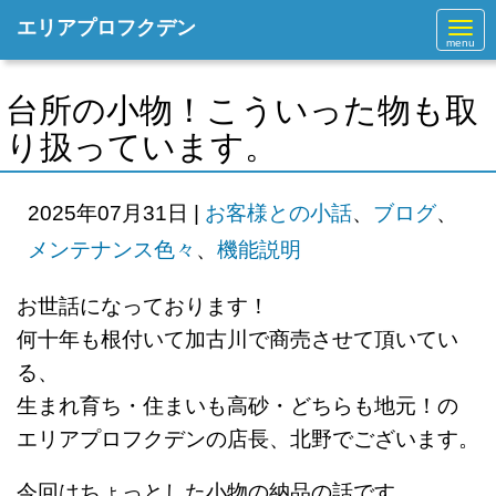
エリアプロフクデン
N
a
v
i
g
台所の小物！こういった物も取
a
t
り扱っています。
i
o
n
2025年07月31日
|
お客様との小話
、
ブログ
、
メンテナンス色々
、
機能説明
お世話になっております！
何十年も根付いて加古川で商売させて
頂いてい
る、
生まれ育ち・住まいも高砂・どちらも地元！の
エリアプロフクデンの店長、北野でございます。
今回はちょっとした小物の納品の話です。