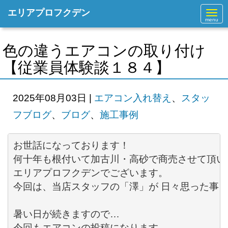
エリアプロフクデン
N
a
v
i
g
色の違うエアコンの取り付け
a
t
【従業員体験談１８４】
i
o
n
2025年08月03日
|
エアコン入れ替え
、
スタッ
フブログ
、
ブログ
、
施工事例
お世話になっております！ 

何十年も根付いて加古川・高砂で商売させて頂いて
エリアプロフクデンでございます。 

今回は、当店スタッフの「澤」が 日々思った事を語
暑い日が続きますので…

今回もエアコンの投稿になります。
