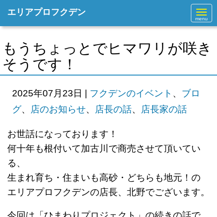
エリアプロフクデン
N
a
v
i
g
もうちょっとでヒマワリが咲き
a
t
そうです！
i
o
n
2025年07月23日
|
フクデンのイベント
、
ブロ
グ
、
店のお知らせ
、
店長の話
、
店長家の話
お世話になっております！
何十年も根付いて加古川で商売させて
頂いてい
る、
生まれ育ち・住まいも高砂・どちらも地元！の
エリアプロフクデンの店長、北野でございます。
今回は「ひまわりプロジェクト」の続きの話で