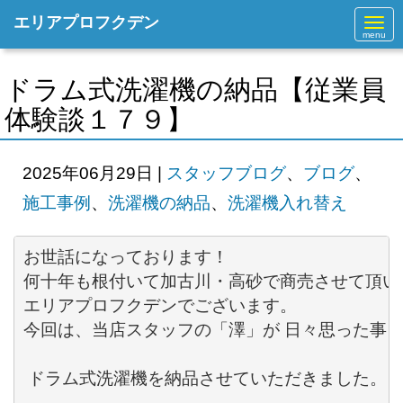
エリアプロフクデン
N
a
v
i
g
ドラム式洗濯機の納品【従業員
a
t
体験談１７９】
i
o
n
2025年06月29日
|
スタッフブログ
、
ブログ
、
施工事例
、
洗濯機の納品
、
洗濯機入れ替え
お世話になっております！ 

何十年も根付いて加古川・高砂で商売させて頂いて
エリアプロフクデンでございます。 

今回は、当店スタッフの「澤」が 日々思った事を
 ドラム式洗濯機を納品させていただきました。
