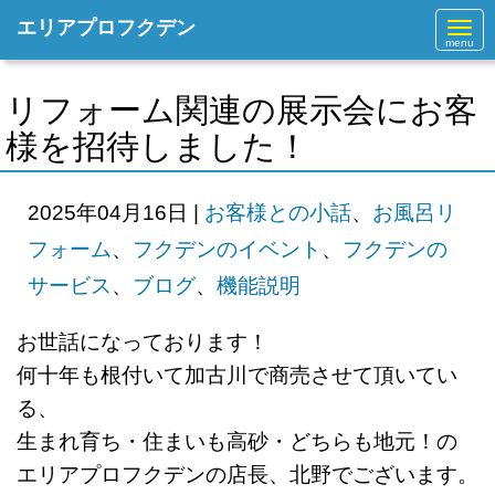
エリアプロフクデン
N
a
v
i
g
リフォーム関連の展示会にお客
a
t
様を招待しました！
i
o
n
2025年04月16日
|
お客様との小話
、
お風呂リ
フォーム
、
フクデンのイベント
、
フクデンの
サービス
、
ブログ
、
機能説明
お世話になっております！
何十年も根付いて加古川で商売させて
頂いてい
る、
生まれ育ち・住まいも高砂・どちらも地元！の
エリアプロフクデンの店長、北野でございます。