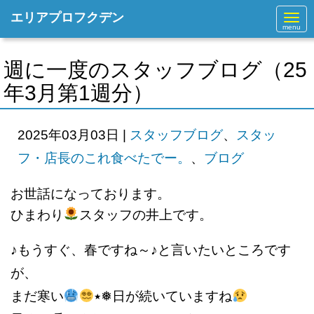
エリアプロフクデン
N
a
v
i
g
週に一度のスタッフブログ（25
a
t
年3月第1週分）
i
o
n
2025年03月03日
|
スタッフブログ
、
スタッ
フ・店長のこれ食べたでー。
、
ブログ
お世話になっております。
ひまわり
スタッフの井上です。
♪もうすぐ、春ですね～♪と言いたいところです
が、
まだ寒い
٭❅日が続いていますね