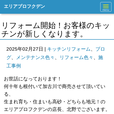
エリアプロフクデン
N
a
v
i
g
リフォーム開始！お客様のキッ
a
t
チンが新しくなります。
i
o
n
2025年02月27日
|
キッチンリフォーム
、
ブロ
グ
、
メンテナンス色々
、
リフォーム色々
、
施
工事例
お世話になっております！
何十年も根付いて加古川で商売させて
頂いてい
る、
生まれ育ち・住まいも高砂・どちらも地元！の
エリアプロフクデンの店長、北野でございます。