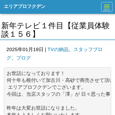
エリアプロフクデン
N
a
v
i
g
新年テレビ１件目【従業員体験
a
t
談１５６】
i
o
n
2025年01月19日
|
TVの納品
、
スタッフブロ
グ
、
ブログ
お世話になっております！ 

何十年も根付いて加古川・高砂で商売させて頂いて
 エリアプロフクデンでございます。 

今回は、当店スタッフの「澤」が 日々思った事を語
昨年は大変お世話になりました。

本年もよろしくお願いいたします。
