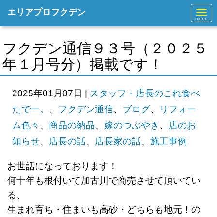
エリアプロフクデン
N
a
v
i
g
フクデン通信９３号（２０２５
a
t
年１月号分）掲載です！
i
o
n
2025年01月07日
|
スタッフ・店長のこれ食べ
たでー。
、
フクデン通信
、
ブログ
、
リフォー
ム色々
、
商品の納品
、
嫁のつぶやき
、
店のお
知らせ
、
店長の話
、
店長家の話
、
施工事例
お世話になっております！
何十年も根付いて加古川で商売させて
頂いてい
る、
生まれ育ち・住まいも高砂・どちらも地元！の