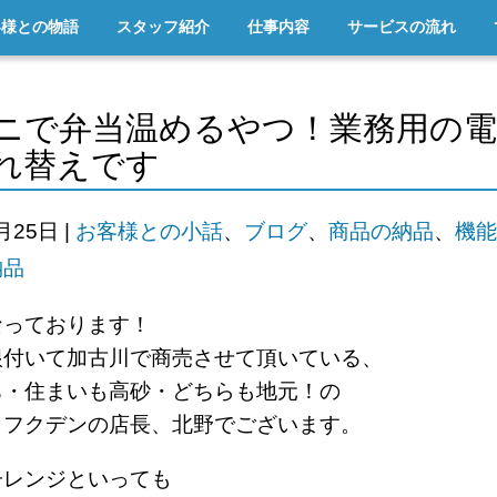
客様との物語
スタッフ紹介
仕事内容
サービスの流れ
ニで弁当温めるやつ！業務用の
れ替えです
2月25日
|
お客様との小話
、
ブログ
、
商品の納品
、
機能
納品
なっております！
根付いて加古川で商売させて
頂いている、
ち・住まいも高砂・どちらも地元！の
ロフクデンの店長、北野でございます。
子レンジといっても