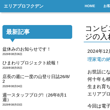
エリアプロフクデン
HOME
お
コンビ
最新記事
ジの入
盆休みのお知らせです！
2024年1
2026年08月06日
理家電の
ひまわりプロジェクト続報！
2026年08月05日
お世話に
店長の週に一度の山登り日誌26/8/
何十年も
2
生まれ育
2026年08月04日
エリアプ
週一スタッフブログ!（26年8月1
週）
2026年08月03日
今回は電