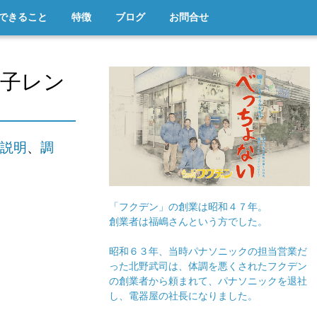
できること
特徴
ブログ
お問合せ
電子レン
説明
、
調
「フクデン」の創業は昭和４７年。
創業者は福嶋さんという方でした。
昭和６３年、当時パナソニックの担当営業だ
った北野武司は、体調を悪くされたフクデン
の創業者から頼まれて、パナソニックを退社
し、電器屋の社長になりました。