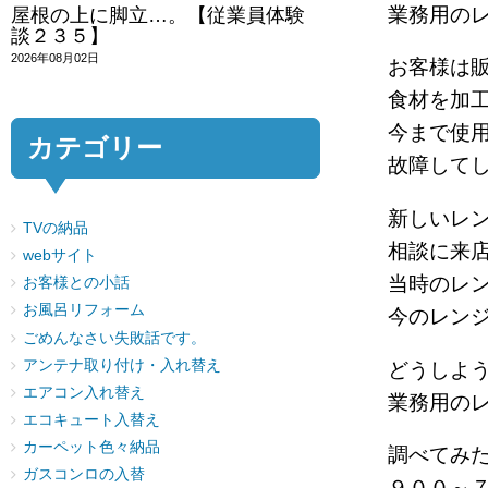
業務用の
屋根の上に脚立…。【従業員体験
談２３５】
2026年08月02日
お客様は
食材を加
今まで使
カテゴリー
故障して
新しいレ
TVの納品
相談に来
webサイト
当時のレ
お客様との小話
お風呂リフォーム
今のレン
ごめんなさい失敗話です。
アンテナ取り付け・入れ替え
どうしよ
エアコン入れ替え
業務用の
エコキュート入替え
カーペット色々納品
調べてみ
ガスコンロの入替
９００～