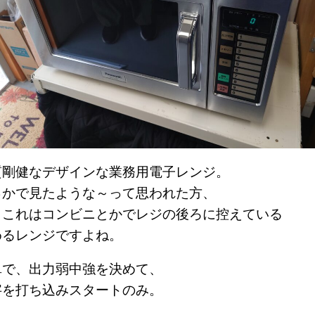
質剛健なデザインな業務用電子レンジ。
っかで見たような～って思われた方、
、これはコンビニとかでレジの後ろに控えている
めるレンジですよね。
単で、出力弱中強を決めて、
字を打ち込みスタートのみ。