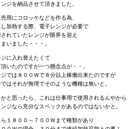
レンジを納品させて頂きました。
販売用にコロッケなどを作る為、
工し加熱する際、電子レンジが必要で
用されていたレンジが限界を迎え
しまいました・・・。
ンジに入れ替えたくて
店頂いたのですが一つ懸念点が・・。
ンジでは８００Ｗで８分以上稼働出来たのですが
ジではそれが無理でそのような機種は無いと。
うかと思ったら、これは仕事用で使用されるんやから
レンジなら充分なスペックがあるのではないかと。
たら１８００～７００Ｗまで種類があり
７００Ｗの場合、３０分まで連続加熱可能との事！