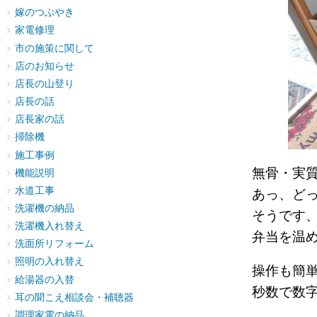
嫁のつぶやき
家電修理
市の施策に関して
店のお知らせ
店長の山登り
店長の話
店長家の話
掃除機
施工事例
無骨・実
機能説明
水道工事
あっ、ど
洗濯機の納品
そうです
洗濯機入れ替え
弁当を温
洗面所リフォーム
照明の入れ替え
操作も簡
給湯器の入替
秒数で数
耳の聞こえ相談会・補聴器
調理家電の納品