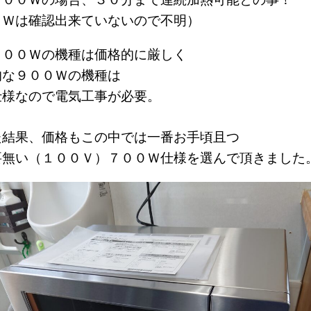
０Ｗは確認出来ていないので不明）
８００Ｗの機種は価格的に厳しく
的な９００Ｗの機種は
仕様なので
電気工事が必要。
た結果、価格もこの中では一番お手頃且つ
要無い（１００Ｖ）
７００Ｗ仕様を選んで頂きました