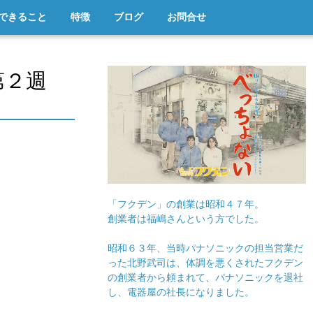
できること
特徴
ブログ
お問合せ
第２週
「フクデン」の創業は昭和４７年。
創業者は福嶋さんという方でした。
昭和６３年、当時パナソニックの担当営業だ
った北野武司は、体調を悪くされたフクデン
の創業者から頼まれて、パナソニックを退社
し、電器屋の社長になりました。