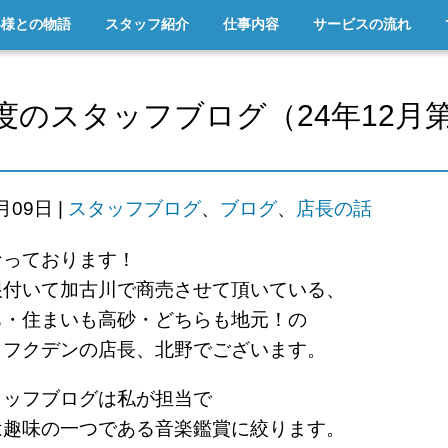
客様との物語
スタッフ紹介
仕事内容
サービスの流れ
度のスタッフブログ（24年12月
2月09日
|
スタッフブログ
、
ブログ
、
店長の話
なっております！
根付いて加古川で商売させて頂いている、
ち・住まいも高砂・どちらも地元！の
ロフクデンの店長、北野でございます。
タッフブログは私が担当で
は
趣味の一つである音楽鑑賞に絞ります。