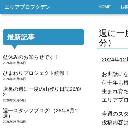
エリアプロフクデン
HOME
お
週に一
最新記事
分）
盆休みのお知らせです！
2024年1
2026年08月06日
ひまわりプロジェクト続報！
お世話に
2026年08月05日
何十年も
店長の週に一度の山登り日誌26/8/
生まれ育
2
エリアプ
2026年08月04日
週一スタッフブログ!（26年8月1
今週のス
週）
投稿内容
2026年08月03日