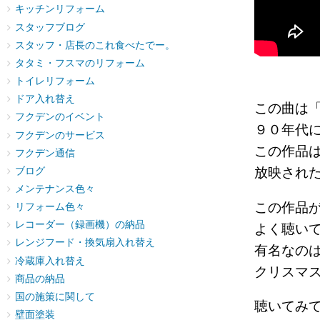
キッチンリフォーム
スタッフブログ
スタッフ・店長のこれ食べたでー。
タタミ・フスマのリフォーム
トイレリフォーム
ドア入れ替え
この曲は
フクデンのイベント
９０年代
フクデンのサービス
この作品
フクデン通信
放映され
ブログ
メンテナンス色々
この作品
リフォーム色々
レコーダー（録画機）の納品
よく聴い
レンジフード・換気扇入れ替え
有名なの
冷蔵庫入れ替え
クリスマ
商品の納品
国の施策に関して
聴いてみ
壁面塗装